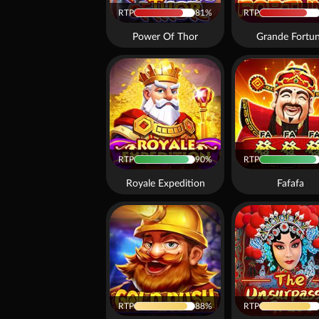
RTP
81%
RTP
Power Of Thor
Grande Fortu
RTP
RTP
Royale Expedition
Fafafa
RTP
88%
RTP