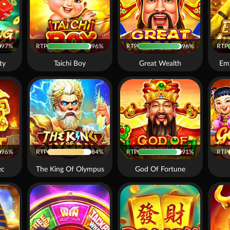
RTP
96%
RTP
96%
RTP
ty
Taichi Boy
Great Wealth
Emp
RTP
84%
RTP
RTP
ec
The King Of Olympus
God Of Fortune