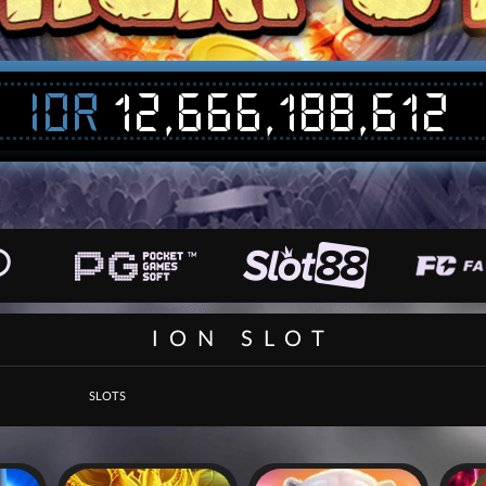
IDR
12,666,188,612
ION SLOT
SLOTS