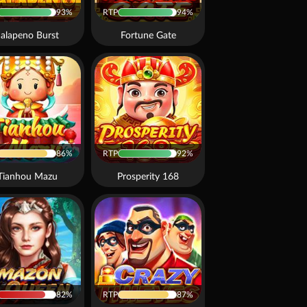
RTP
94%
Jalapeno Burst
Fortune Gate
86%
RTP
Tianhou Mazu
Prosperity 168
82%
RTP
87%