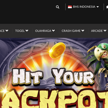
BHS INDONESIA
ACE
TOGEL
OLAHRAGA
CRASH GAME
ARCADE