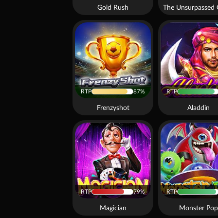
Gold Rush
The Unsurpassed 
RTP
87%
RTP
Frenzyshot
Aladdin
RTP
RTP
Magician
Monster Pop