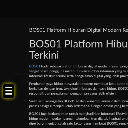
BOS01 Platform Hiburan Digital Modern Resm
BOS01 Platform Hibur
Terkini
BOS01
hadir sebagai platform hiburan digital modern resmi yan
sangat pesat, pengguna membutuhkan sumber informasi yang mu
LINK GACOR!
informasi lifestyle terkini serta pengalaman digital yang lebih pra
Perubahan gaya hidup masyarakat modern membuat kebutuhan terh
berkaitan dengan tren, teknologi, hiburan, dan gaya hidup. BOS
responsif, dan pengalaman penggunaan yang lebih efisien.
Salah satu keunggulan BOS01 adalah kemampuannya dalam mengh
proses navigasi menjadi lebih sederhana. Dengan desain yang be
BOS01 juga berkomitmen untuk menghadirkan informasi lifestyle 
hidup modern, perkembangan teknologi, tren digital, inspirasi a
diperbarui menjadi salah satu faktor yang membuat BOS01 semaki