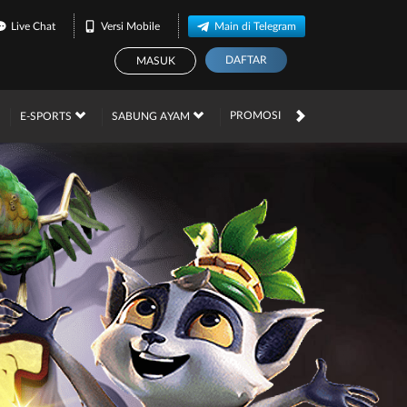
Live Chat
Versi Mobile
Main di Telegram
DAFTAR
MASUK
PROMOSI
E-SPORTS
SABUNG AYAM