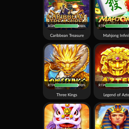
RTP
98%
RTP
Caribbean Treasure
Mahjong Infini
RTP
98%
RTP
Three Kings
Legend of Azt