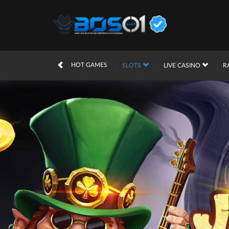
HOT GAMES
SLOTS
LIVE CASINO
R