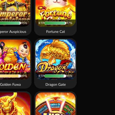
95%
RTP
97%
eror Auspicious
Fortune Cat
RTP
90%
Golden Fuwa
Dragon Gate