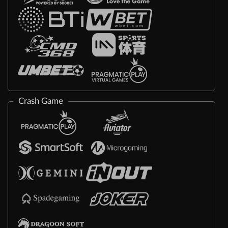
Crash Game