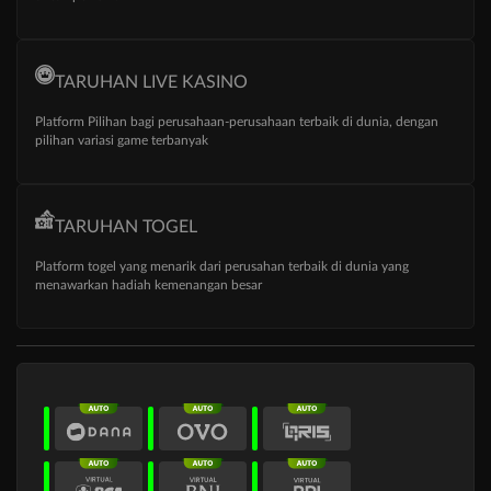
TARUHAN LIVE KASINO
Platform Pilihan bagi perusahaan-perusahaan terbaik di dunia, dengan
pilihan variasi game terbanyak
TARUHAN TOGEL
Platform togel yang menarik dari perusahan terbaik di dunia yang
menawarkan hadiah kemenangan besar