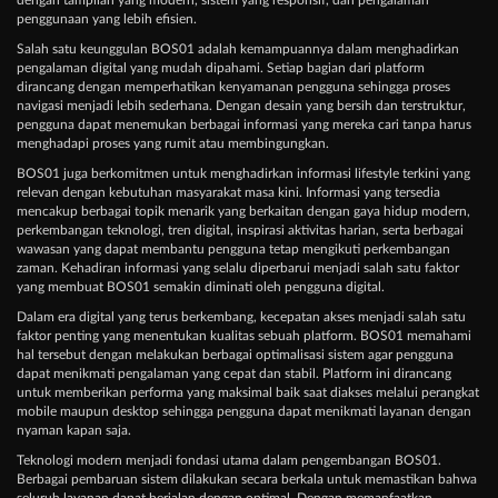
dengan tampilan yang modern, sistem yang responsif, dan pengalaman
penggunaan yang lebih efisien.
Salah satu keunggulan BOS01 adalah kemampuannya dalam menghadirkan
pengalaman digital yang mudah dipahami. Setiap bagian dari platform
dirancang dengan memperhatikan kenyamanan pengguna sehingga proses
navigasi menjadi lebih sederhana. Dengan desain yang bersih dan terstruktur,
pengguna dapat menemukan berbagai informasi yang mereka cari tanpa harus
menghadapi proses yang rumit atau membingungkan.
BOS01 juga berkomitmen untuk menghadirkan informasi lifestyle terkini yang
relevan dengan kebutuhan masyarakat masa kini. Informasi yang tersedia
mencakup berbagai topik menarik yang berkaitan dengan gaya hidup modern,
perkembangan teknologi, tren digital, inspirasi aktivitas harian, serta berbagai
wawasan yang dapat membantu pengguna tetap mengikuti perkembangan
zaman. Kehadiran informasi yang selalu diperbarui menjadi salah satu faktor
yang membuat BOS01 semakin diminati oleh pengguna digital.
Dalam era digital yang terus berkembang, kecepatan akses menjadi salah satu
faktor penting yang menentukan kualitas sebuah platform. BOS01 memahami
hal tersebut dengan melakukan berbagai optimalisasi sistem agar pengguna
dapat menikmati pengalaman yang cepat dan stabil. Platform ini dirancang
untuk memberikan performa yang maksimal baik saat diakses melalui perangkat
mobile maupun desktop sehingga pengguna dapat menikmati layanan dengan
nyaman kapan saja.
Teknologi modern menjadi fondasi utama dalam pengembangan BOS01.
Berbagai pembaruan sistem dilakukan secara berkala untuk memastikan bahwa