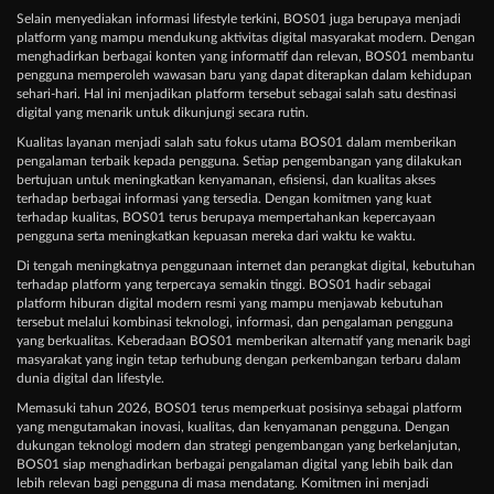
Selain menyediakan informasi lifestyle terkini, BOS01 juga berupaya menjadi
platform yang mampu mendukung aktivitas digital masyarakat modern. Dengan
menghadirkan berbagai konten yang informatif dan relevan, BOS01 membantu
pengguna memperoleh wawasan baru yang dapat diterapkan dalam kehidupan
sehari-hari. Hal ini menjadikan platform tersebut sebagai salah satu destinasi
digital yang menarik untuk dikunjungi secara rutin.
Kualitas layanan menjadi salah satu fokus utama BOS01 dalam memberikan
pengalaman terbaik kepada pengguna. Setiap pengembangan yang dilakukan
bertujuan untuk meningkatkan kenyamanan, efisiensi, dan kualitas akses
terhadap berbagai informasi yang tersedia. Dengan komitmen yang kuat
terhadap kualitas, BOS01 terus berupaya mempertahankan kepercayaan
pengguna serta meningkatkan kepuasan mereka dari waktu ke waktu.
Di tengah meningkatnya penggunaan internet dan perangkat digital, kebutuhan
terhadap platform yang terpercaya semakin tinggi. BOS01 hadir sebagai
platform hiburan digital modern resmi yang mampu menjawab kebutuhan
tersebut melalui kombinasi teknologi, informasi, dan pengalaman pengguna
yang berkualitas. Keberadaan BOS01 memberikan alternatif yang menarik bagi
masyarakat yang ingin tetap terhubung dengan perkembangan terbaru dalam
dunia digital dan lifestyle.
Memasuki tahun 2026, BOS01 terus memperkuat posisinya sebagai platform
yang mengutamakan inovasi, kualitas, dan kenyamanan pengguna. Dengan
dukungan teknologi modern dan strategi pengembangan yang berkelanjutan,
BOS01 siap menghadirkan berbagai pengalaman digital yang lebih baik dan
lebih relevan bagi pengguna di masa mendatang. Komitmen ini menjadi