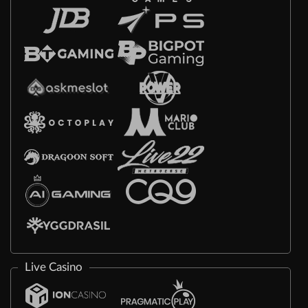
Live Casino