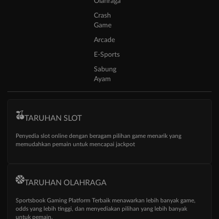
Olahraga
Crash
Game
Arcade
E-Sports
Sabung
Ayam
TARUHAN SLOT
Penyedia slot online dengan beragam pilihan game menarik yang
memudahkan pemain untuk mencapai jackpot
TARUHAN OLAHRAGA
Sportsbook Gaming Platform Terbaik menawarkan lebih banyak game,
odds yang lebih tinggi, dan menyediakan pilihan yang lebih banyak
untuk pemain.