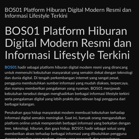
BOS01 Platform Hiburan Digital Modern Resmi dan
Informasi Lifestyle Terkini
BOS01 Platform Hiburan
Digital Modern Resmi dan
Informasi Lifestyle Terkini
BOS01
hadir sebagai platform hiburan digital modern resmi yang dirancang
untuk memenuhi kebutuhan masyarakat yang semakin dekat dengan teknologi
dan dunia digital. Di tengah perkembangan internet yang sangat pesat,
pengguna membutuhkan sumber informasi yang mudah diakses, terpercaya,
dan mampu memberikan pengalaman yang nyaman. BOS01 menjawab
kebutuhan tersebut dengan menghadirkan berbagai informasi lifestyle terkini
serta pengalaman digital yang lebih praktis dan relevan bagi pengguna dari
berbagai kalangan.
Perubahan gaya hidup masyarakat modern membuat kebutuhan terhadap
informasi digital semakin meningkat. Saat ini, banyak orang mengandalkan
platform online untuk memperoleh berbagai informasi yang berkaitan dengan
tren, teknologi, hiburan, dan gaya hidup. BOS01 hadir sebagai solusi yang
memberikan akses terhadap berbagai informasi yang dibutuhkan pengguna