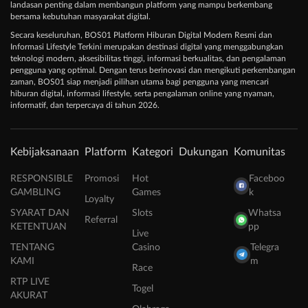
landasan penting dalam membangun platform yang mampu berkembang
bersama kebutuhan masyarakat digital.
Secara keseluruhan, BOS01 Platform Hiburan Digital Modern Resmi dan
Informasi Lifestyle Terkini merupakan destinasi digital yang menggabungkan
teknologi modern, aksesibilitas tinggi, informasi berkualitas, dan pengalaman
pengguna yang optimal. Dengan terus berinovasi dan mengikuti perkembangan
zaman, BOS01 siap menjadi pilihan utama bagi pengguna yang mencari
hiburan digital, informasi lifestyle, serta pengalaman online yang nyaman,
informatif, dan terpercaya di tahun 2026.
Kebijaksanaan
Platform
Kategori
Dukungan
Komunitas
RESPONSIBLE
Promosi
Hot
Faceboo
GAMBLING
Games
k
Loyalty
SYARAT DAN
Slots
Whatsa
Referral
KETENTUAN
pp
Live
TENTANG
Casino
Telegra
KAMI
m
Race
RTP LIVE
Togel
AKURAT