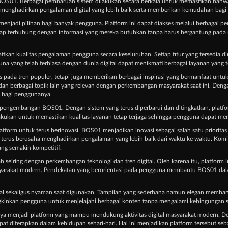
S01. Berbagai pembaruan sistem dilakukan secara berkala untuk memastikan bahwa 
nghadirkan pengalaman digital yang lebih baik serta memberikan kemudahan bagi p
adi pilihan bagi banyak pengguna. Platform ini dapat diakses melalui berbagai per
tap terhubung dengan informasi yang mereka butuhkan tanpa harus bergantung pada s
tikan kualitas pengalaman pengguna secara keseluruhan. Setiap fitur yang tersedia
 yang telah terbiasa dengan dunia digital dapat menikmati berbagai layanan yang te
kus pada tren populer, tetapi juga memberikan berbagai inspirasi yang bermanfaat un
an berbagai topik lain yang relevan dengan perkembangan masyarakat saat ini. Denga
h bagi penggunanya.
pengembangan BOS01. Dengan sistem yang terus diperbarui dan ditingkatkan, platfo
akukan untuk memastikan kualitas layanan tetap terjaga sehingga pengguna dapat men
atform untuk terus berinovasi. BOS01 menjadikan inovasi sebagai salah satu priorit
erus berusaha menghadirkan pengalaman yang lebih baik dari waktu ke waktu. Komitm
ng semakin kompetitif.
iring dengan perkembangan teknologi dan tren digital. Oleh karena itu, platform 
asyarakat modern. Pendekatan yang berorientasi pada pengguna membantu BOS01 da
al sekaligus nyaman saat digunakan. Tampilan yang sederhana namun elegan memban
ngkinkan pengguna untuk menjelajahi berbagai konten tanpa mengalami kebingungan sa
upaya menjadi platform yang mampu mendukung aktivitas digital masyarakat modern. D
erapkan dalam kehidupan sehari-hari. Hal ini menjadikan platform tersebut sebagai