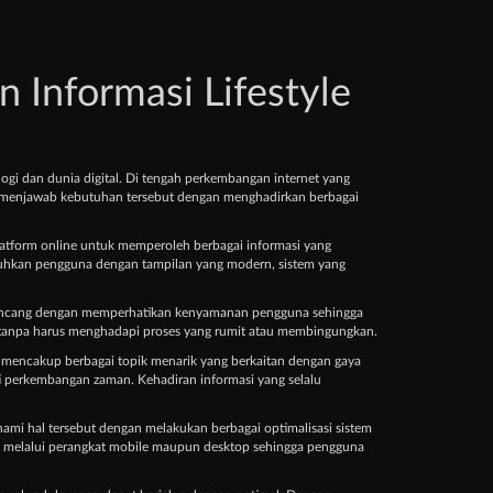
 Informasi Lifestyle
gi dan dunia digital. Di tengah perkembangan internet yang
menjawab kebutuhan tersebut dengan menghadirkan berbagai
atform online untuk memperoleh berbagai informasi yang
utuhkan pengguna dengan tampilan yang modern, sistem yang
rancang dengan memperhatikan kenyamanan pengguna sehingga
i tanpa harus menghadapi proses yang rumit atau membingungkan.
a mencakup berbagai topik menarik yang berkaitan dengan gaya
ti perkembangan zaman. Kehadiran informasi yang selalu
ami hal tersebut dengan melakukan berbagai optimalisasi sistem
es melalui perangkat mobile maupun desktop sehingga pengguna