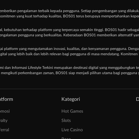
emberikan pengalaman terbaik kepada pengguna. Setiap pengembangan yang dilakuka
an komitmen yang kuat terhadap kualitas, BOS01 terus berupaya mempertahankan kep
al, kebutuhan terhadap platform yang terpercaya semakin tinggi. BOS01 hadir sebag
 pengalaman pengguna yang berkualitas. Keberadaan BOS01 memberikan alternatif yan
i platform yang mengutamakan inovasi, kualitas, dan kenyamanan pengguna. Deng
gital yang lebih baik dan lebih relevan bagi pengguna di masa mendatang. Komitme
dan Informasi Lifestyle Terkini merupakan destinasi digital yang menggabungkan tekno
mengikuti perkembangan zaman, BOS01 siap menjadi pilihan utama bagi pengguna yang
atform
Kategori
D
omosi
Hot Games
alty
Slots
erral
Live Casino