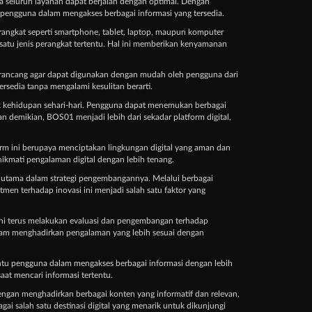
seluruh layanan dapat berjalan dengan optimal. Dengan
engguna dalam mengakses berbagai informasi yang tersedia.
angkat seperti smartphone, tablet, laptop, maupun komputer
atu jenis perangkat tertentu. Hal ini memberikan kenyamanan
 dirancang agar dapat digunakan dengan mudah oleh pengguna dari
rsedia tanpa mengalami kesulitan berarti.
tuk kehidupan sehari-hari. Pengguna dapat menemukan berbagai
n demikian, BOS01 menjadi lebih dari sekadar platform digital,
rm ini berupaya menciptakan lingkungan digital yang aman dan
ikmati pengalaman digital dengan lebih tenang.
as utama dalam strategi pengembangannya. Melalui berbagai
en terhadap inovasi ini menjadi salah satu faktor yang
ini terus melakukan evaluasi dan pengembangan terhadap
lam menghadirkan pengalaman yang lebih sesuai dengan
tu pengguna dalam mengakses berbagai informasi dengan lebih
at mencari informasi tertentu.
engan menghadirkan berbagai konten yang informatif dan relevan,
 salah satu destinasi digital yang menarik untuk dikunjungi