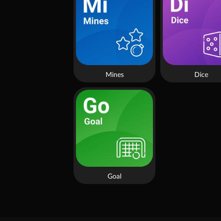
Mines
Dice
Goal