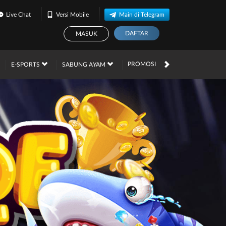
Live Chat
Versi Mobile
Main di Telegram
DAFTAR
MASUK
PROMOSI
E-SPORTS
SABUNG AYAM