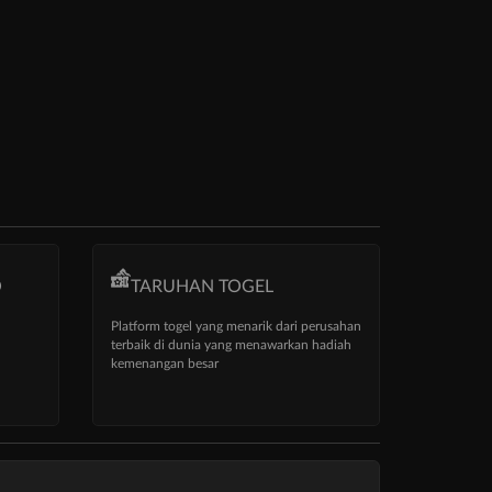
O
TARUHAN TOGEL
Platform togel yang menarik dari perusahan
terbaik di dunia yang menawarkan hadiah
kemenangan besar