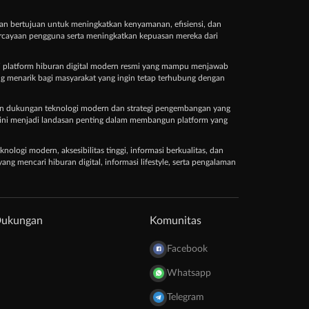
n bertujuan untuk meningkatkan kenyamanan, efisiensi, dan
ercayaan pengguna serta meningkatkan kepuasan mereka dari
ai platform hiburan digital modern resmi yang mampu menjawab
g menarik bagi masyarakat yang ingin tetap terhubung dengan
an dukungan teknologi modern dan strategi pengembangan yang
n ini menjadi landasan penting dalam membangun platform yang
logi modern, aksesibilitas tinggi, informasi berkualitas, dan
 mencari hiburan digital, informasi lifestyle, serta pengalaman
ukungan
Komunitas
Facebook
Whatsapp
Telegram