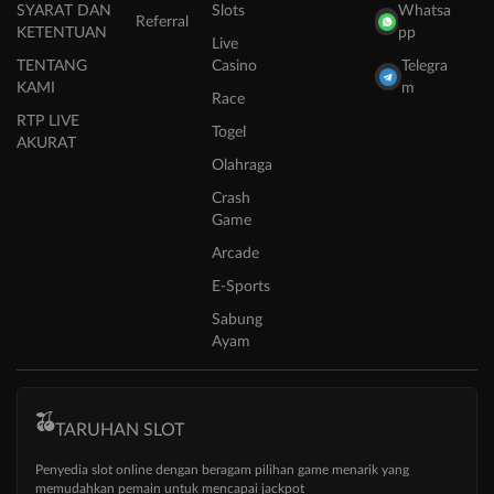
SYARAT DAN
Slots
Whatsa
Referral
KETENTUAN
pp
Live
TENTANG
Casino
Telegra
KAMI
m
Race
RTP LIVE
Togel
AKURAT
Olahraga
Crash
Game
Arcade
E-Sports
Sabung
Ayam
TARUHAN SLOT
Penyedia slot online dengan beragam pilihan game menarik yang
memudahkan pemain untuk mencapai jackpot