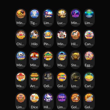
Mines Gold Rush
Tiger Hilo
Limbo
Lucky Hilo
Mines Neon
Limbo Classic
Chicken Run
Hilo
Pinoy Mines
Mines Maple
Hilo Gold Rush
Candy Mines
Mines Soccer
Mines Classic
Bonus Bingo
Magic Bingo
Steampunk
EggHunt Bingo
Maple Bingo
Arcade Bingo
Odin Bingo
Golden Bingo
Lost Ruins
Caribbean Bingo
Limbo Gold Rush
Dice
Hilo Classic
Limbo Neon
Golden Fortunes
Golden Horse Riches