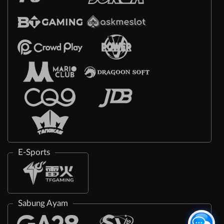
E-Sports
Sabung Ayam