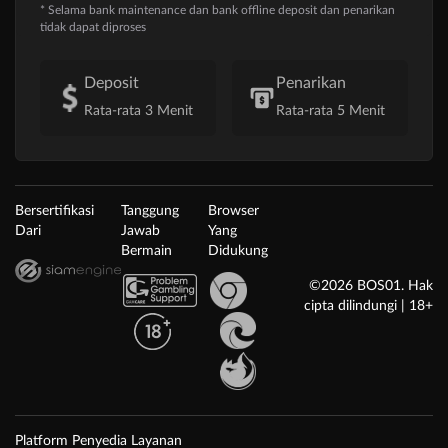
* Selama bank maintenance dan bank offline deposit dan penarikan
tidak dapat diproses
Deposit
Penarikan
Rata-rata 3 Menit
Rata-rata 5 Menit
Bersertifikasi
Tanggung
Browser
Dari
Jawab
Yang
Bermain
Didukung
©2026 BOS01. Hak
cipta dilindungi | 18+
Platform Penyedia Layanan