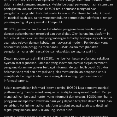
terus berinovasi. BOS01 menjadikan inovasi sebagai salah satu prioritas utama
dalam strategi pengembangannya. Melalui berbagai penyempurnaan sistem dan
peningkatan kualitas layanan, BOS01 terus berusaha menghadirkan
pengalaman yang lebih baik dari waktu ke waktu. Komitmen terhadap inovasi
ini menjadi salah satu faktor yang mendukung pertumbuhan platform di tengah
persaingan digital yang semakin kompetitif.
BOS01 juga memahami bahwa kebutuhan pengguna terus berubah seiring
dengan perkembangan teknologi dan tren digital. Oleh karena itu, platform ini
terus melakukan evaluasi dan pengembangan terhadap berbagai aspek layanan
agar tetap relevan dengan kebutuhan masyarakat modern. Pendekatan yang
berorientasi pada pengguna membantu BOS01 dalam menghadirkan
pengalaman yang lebih sesuai dengan ekspektasi pengguna saat ini.
Desain modern yang dimiliki BOS01 memberikan kesan profesional sekaligus
nyaman saat digunakan. Tampilan yang sederhana namun elegan membantu
pengguna dalam mengakses berbagai informasi dengan lebih cepat. Struktur
halaman yang rapi dan navigasi yang jelas memungkinkan pengguna untuk
menjelajahi berbagai konten tanpa mengalami kebingungan saat mencari
informasi tertentu.
Selain menyediakan informasi lifestyle terkini, BOS01 juga berupaya menjadi
platform yang mampu mendukung aktivitas digital masyarakat modern. Dengan
menghadirkan berbagai konten yang informatif dan relevan, BOS01 membantu
pengguna memperoleh wawasan baru yang dapat diterapkan dalam kehidupan
sehari-hari. Hal ini menjadikan platform tersebut sebagai salah satu destinasi
digital yang menarik untuk dikunjungi secara rutin.