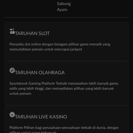
Sabung
Ayam
TARUHAN SLOT
Penyedia slot online dengan beragam pilihan game menarik yang
memudahkan pemain untuk mencapai jackpot
TARUHAN OLAHRAGA
Sportsbook Gaming Platform Terbaik menawarkan lebih banyak game,
odds yang lebih tinggi, dan menyediakan pilihan yang lebih banyak
untuk pemain.
TARUHAN LIVE KASINO
Platform Pilihan bagi perusahaan-perusahaan terbaik di dunia, dengan
pilihan variasi game terbanyak