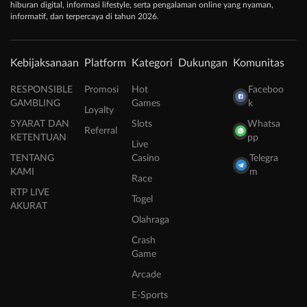
hiburan digital, informasi lifestyle, serta pengalaman online yang nyaman,
informatif, dan terpercaya di tahun 2026.
Kebijaksanaan
Platform
Kategori
Dukungan
Komunitas
RESPONSIBLE
Promosi
Hot
Faceboo
GAMBLING
Games
k
Loyalty
SYARAT DAN
Slots
Whatsa
Referral
KETENTUAN
pp
Live
TENTANG
Casino
Telegra
KAMI
m
Race
RTP LIVE
Togel
AKURAT
Olahraga
Crash
Game
Arcade
E-Sports