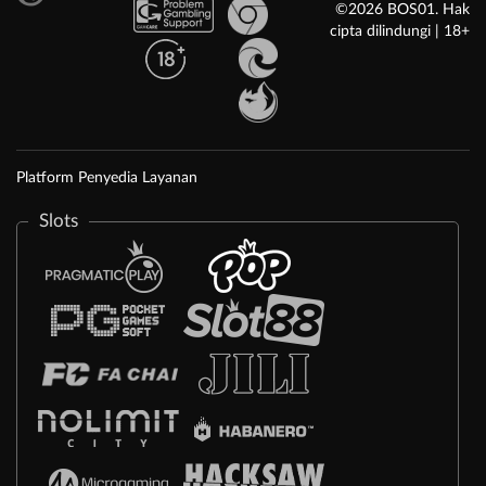
©2026 BOS01. Hak
cipta dilindungi | 18+
Platform Penyedia Layanan
Slots