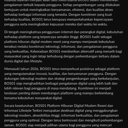
Kualitas layanan menjadi salah satu fokus utama BOS01 dalam memberikan
pengalaman terbaik kepada pengguna. Setiap pengembangan yang dilakukan
bertujuan untuk meningkatkan kenyamanan, efisiensi, dan kualitas akses
terhadap berbagai informasi yang tersedia. Dengan komitmen yang kuat
terhadap kualitas, BOS01 terus berupaya mempertahankan kepercayaan
pengguna serta meningkatkan kepuasan mereka dari waktu ke waktu.
Di tengah meningkatnya penggunaan internet dan perangkat digital, kebutuhan
terhadap platform yang terpercaya semakin tinggi. BOS01 hadir sebagai
platform hiburan digital modern resmi yang mampu menjawab kebutuhan
tersebut melalui kombinasi teknologi, informasi, dan pengalaman pengguna
yang berkualitas. Keberadaan BOS01 memberikan alternatif yang menarik bagi
masyarakat yang ingin tetap terhubung dengan perkembangan terbaru dalam
dunia digital dan lifestyle.
Memasuki tahun 2026, BOS01 terus memperkuat posisinya sebagai platform
yang mengutamakan inovasi, kualitas, dan kenyamanan pengguna. Dengan
dukungan teknologi modern dan strategi pengembangan yang berkelanjutan,
BOS01 siap menghadirkan berbagai pengalaman digital yang lebih baik dan
lebih relevan bagi pengguna di masa mendatang. Komitmen ini menjadi
landasan penting dalam membangun platform yang mampu berkembang
bersama kebutuhan masyarakat digital.
Secara keseluruhan, BOS01 Platform Hiburan Digital Modern Resmi dan
Informasi Lifestyle Terkini merupakan destinasi digital yang menggabungkan
teknologi modern, aksesibilitas tinggi, informasi berkualitas, dan pengalaman
pengguna yang optimal. Dengan terus berinovasi dan mengikuti perkembangan
zaman, BOS01 siap menjadi pilihan utama bagi pengguna yang mencari