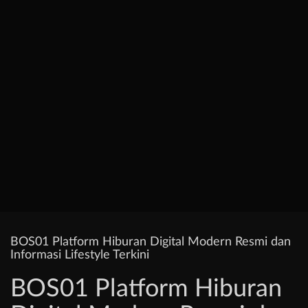
BOS01 Platform Hiburan Digital Modern Resmi dan
Informasi Lifestyle Terkini
BOS01 Platform Hiburan