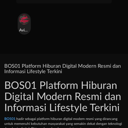
Aviator
BOS01 Platform Hiburan Digital Modern Resmi dan
Informasi Lifestyle Terkini
BOS01 Platform Hiburan
Digital Modern Resmi dan
Informasi Lifestyle Terkini
BOS01
hadir sebagai platform hiburan digital modern resmi yang dirancang
untuk memenuhi kebutuhan masyarakat yang semakin dekat dengan teknologi