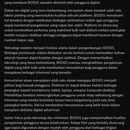
yang membuat BOS01 semakin diminati oleh pengguna digital.
Dalam era digital yang terus berkembang, kecepatan akses menjadi salah satu
faktor penting yang menentukan kualitas sebuah platform. BOS01 memahami
hal tersebut dengan melakukan berbagai optimalisasi sistem agar pengguna
dapat menikmati pengalaman yang cepat dan stabil. Platform ini dirancang
untuk memberikan performa yang maksimal baik saat diakses melalui perangkat
mobile maupun desktop sehingga pengguna dapat menikmati layanan dengan
nyaman kapan saja.
Teknologi modern menjadi fondasi utama dalam pengembangan BOS01.
Berbagai pembaruan sistem dilakukan secara berkala untuk memastikan bahwa
seluruh layanan dapat berjalan dengan optimal. Dengan memanfaatkan
teknologi yang terus berkembang, BOS01 mampu menghadirkan pengalaman
digital yang lebih baik serta memberikan kemudahan bagi pengguna dalam
mengakses berbagai informasi yang tersedia.
Kemudahan akses merupakan salah satu alasan mengapa BOS01 menjadi
pilihan bagi banyak pengguna. Platform ini dapat diakses melalui berbagai
perangkat seperti smartphone, tablet, laptop, maupun komputer desktop.
Fleksibilitas tersebut memungkinkan pengguna untuk tetap terhubung dengan
informasi yang mereka butuhkan tanpa harus bergantung pada satu jenis
perangkat tertentu. Hal ini memberikan kenyamanan yang lebih besar dalam
menjalani aktivitas digital sehari-hari.
Selain fokus pada teknologi dan informasi, BOS01 juga memperhatikan kualitas
pengalaman pengguna secara keseluruhan. Setiap fitur yang tersedia dirancang
agar dapat digunakan dengan mudah oleh pengguna dari berbagai tingkat