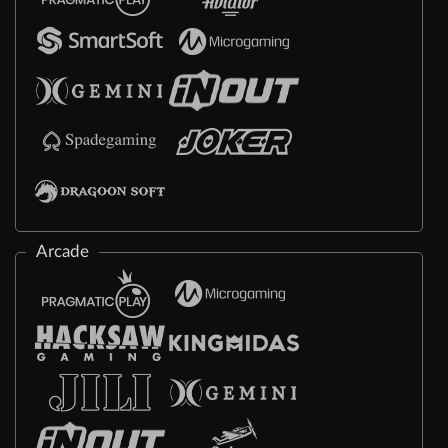
Arcade