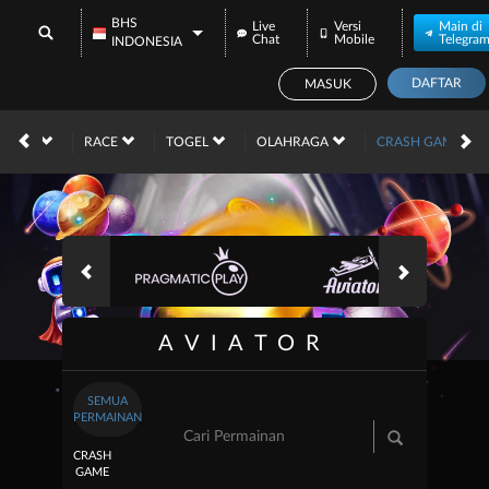
BHS
Live
Versi
Main di
Chat
Mobile
Telegra
INDONESIA
DAFTAR
MASUK
CASINO
RACE
TOGEL
OLAHRAGA
CRASH GAME
AVIATOR
SEMUA
PERMAINAN
CRASH
GAME