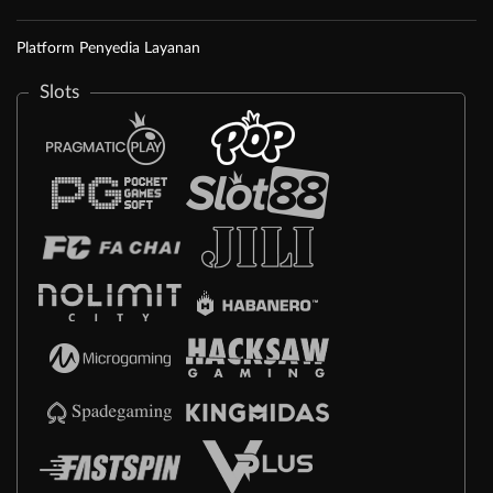
Platform Penyedia Layanan
Slots